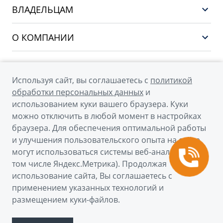
Выбор и покупка
CITYRAY
ВЛАДЕЛЬЦАМ
Финансы и услуги
ATLAS
Сервис
О КОМПАНИИ
OKAVANGO
Поддержка
О бренде GEELY
MONJARO
О дилерском центре
Архивные модели
Используя сайт, вы соглашаетесь с
политикой
Мы в соцсетях
Новости
обработки персональных данных
и
использованием куки вашего браузера. Куки
Наша команда
можно отключить в любой момент в настройках
Правовая информация
браузера. Для обеспечения оптимальной работы
и улучшения пользовательского опыта на сайте
Контакты
© 2026
могут использоваться системы веб-аналитики (в
том числе Яндекс.Метрика). Продолжая
Официальный сайт Geely в России
использование сайта, Вы соглашаетесь с
Политика обработки персональных данных
применением указанных технологий и
размещением куки-файлов.
Правовая информация