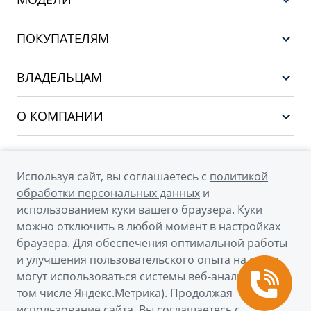
НОВЫЙ COOLRAY
ПОКУПАТЕЛЯМ
PREFACE
Выбор и покупка
CITYRAY
ВЛАДЕЛЬЦАМ
Финансы и услуги
ATLAS
Сервис
О КОМПАНИИ
OKAVANGO
Поддержка
О бренде GEELY
MONJARO
О дилерском центре
Архивные модели
Используя сайт, вы соглашаетесь с
политикой
Мы в соцсетях
Новости
обработки персональных данных
и
использованием куки вашего браузера. Куки
Наша команда
можно отключить в любой момент в настройках
Правовая информация
браузера. Для обеспечения оптимальной работы
и улучшения пользовательского опыта на сайте
Контакты
© 2026
могут использоваться системы веб-аналитики (в
том числе Яндекс.Метрика). Продолжая
Официальный сайт Geely в России
использование сайта, Вы соглашаетесь с