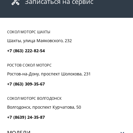
Записаться на сервис
проникнуть глубже и въелась в лак — то
справиться с ней чрезвычайно трудно, а порой и
невозможно. И на поверхности остаются
небольшие желтоватые пятна. Если произошла
подобная ситуация — значит, надо обратиться за
СОКОЛ МОТОРС ШАХТЫ
помощью в кузовную мастерскую для выполнения
Шахты, улица Маяковского, 232
абразивной полировки. Если лакокрасочное
+7 (863) 222-82-54
покрытие машины новое, то оно способно
выдержать до четырех подобных обработок.
РОСТОВ СОКОЛ МОТОРС
Ростов-на-Дону, проспект Шолохова, 231
+7 (863) 309-35-67
СОКОЛ МОТОРС ВОЛГОДОНСК
Волгодонск, проспект Курчатова, 50
+7 (8639) 24-35-87
МОДЕЛИ