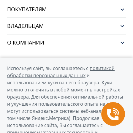
НОВЫЙ COOLRAY
ПОКУПАТЕЛЯМ
PREFACE
Выбор и покупка
CITYRAY
ВЛАДЕЛЬЦАМ
Финансы и услуги
ATLAS
Сервис
О КОМПАНИИ
OKAVANGO
Поддержка
О бренде GEELY
MONJARO
О дилерском центре
Архивные модели
Используя сайт, вы соглашаетесь с
политикой
Мы в соцсетях
Новости
обработки персональных данных
и
использованием куки вашего браузера. Куки
Наша команда
можно отключить в любой момент в настройках
Правовая информация
браузера. Для обеспечения оптимальной работы
и улучшения пользовательского опыта на сайте
Контакты
© 2026
могут использоваться системы веб-аналитики (в
том числе Яндекс.Метрика). Продолжая
Официальный сайт Geely в России
использование сайта, Вы соглашаетесь с
Политика обработки персональных данных
применением указанных технологий и