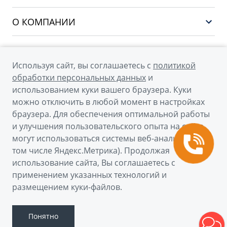
Финансы и услуги
ATLAS
Сервис
О КОМПАНИИ
OKAVANGO
Поддержка
О бренде GEELY
MONJARO
О дилерском центре
Архивные модели
Используя сайт, вы соглашаетесь с
политикой
Мы в соцсетях
Новости
обработки персональных данных
и
использованием куки вашего браузера. Куки
Наша команда
можно отключить в любой момент в настройках
Правовая информация
браузера. Для обеспечения оптимальной работы
и улучшения пользовательского опыта на сайте
Контакты
© 2026
могут использоваться системы веб-аналитики (в
том числе Яндекс.Метрика). Продолжая
Официальный сайт Geely в России
использование сайта, Вы соглашаетесь с
Политика обработки персональных данных
применением указанных технологий и
размещением куки-файлов.
Правовая информация
Сделано в ПЕРКС
Понятно