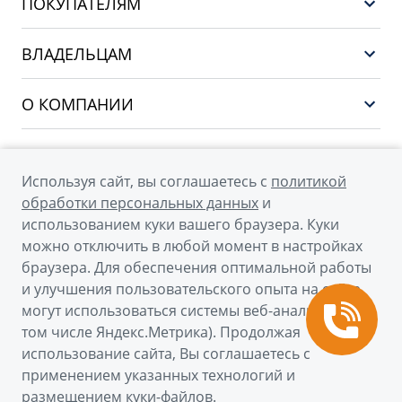
ПОКУПАТЕЛЯМ
PREFACE
Выбор и покупка
CITYRAY
ВЛАДЕЛЬЦАМ
Финансы и услуги
ATLAS
Сервис
О КОМПАНИИ
OKAVANGO
Поддержка
О бренде GEELY
MONJARO
О дилерском центре
Архивные модели
Используя сайт, вы соглашаетесь с
политикой
Мы в соцсетях
Новости
обработки персональных данных
и
использованием куки вашего браузера. Куки
Наша команда
можно отключить в любой момент в настройках
Правовая информация
браузера. Для обеспечения оптимальной работы
и улучшения пользовательского опыта на сайте
Контакты
© 2026
могут использоваться системы веб-аналитики (в
том числе Яндекс.Метрика). Продолжая
Официальный сайт Geely в России
использование сайта, Вы соглашаетесь с
Политика обработки персональных данных
применением указанных технологий и
размещением куки-файлов.
Правовая информация