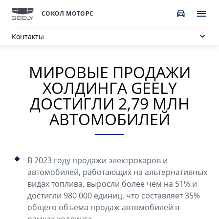
СОКОЛ МОТОРС
Контакты
МИРОВЫЕ ПРОДАЖИ
ПОКУПАТЕЛЯМ
О КОМПАНИИ
ВЛАДЕЛЬЦАМ
МОДЕЛИ
ХОЛДИНГА GEELY
ВЫБОР И ПОКУПКА
СЕРВИС
О бренде GEELY
ДОСТИГЛИ 2,79 МЛН
АВТОМОБИЛЕЙ
Автомобили в наличии
Запись в сервисный центр
О дилерском центре
НОВЫЙ COOLRAY
CITYRAY
Спецпредложения
Техническое обслуживание
Новости
от 2 764 990 ₽*
от 2 599 990 ₽*
Получить персональное предложение
Калькулятор ТО
В 2023 году продажи электрокаров и
Наша команда
автомобилей, работающих на альтернативных
Записаться на тест-драйв
Ценности сервиса Geely
видах топлива, выросли более чем на 51% и
Правовая информация
достигли 980 000 единиц, что составляет 35%
ATLAS
OKAVANGO
Трейд-ин
Руководство по эксплуатации
общего объема продаж автомобилей в
Контакты
от 3 189 990 ₽*
от 3 429 990 ₽*