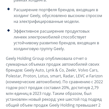
рамках холдинга.
Аксессуары
Советы по эксплуатации
Расширение портфеля брендов, входящих в
Спецпредложения
ФИНАНСЫ И УСЛУГИ
холдинг Geely, обусловлено высоким спросом
на электрифицированные модели.
MONJARO
PREFACE
Автокредит
ПОДДЕРЖКА
от 4 349 990 ₽*
от 3 079 990 ₽*
Эффективное расширение продуктовых
Расчет КАСКО
Помощь на дорогах
линеек электромобилей способствует
устойчивому развитию брендов, входящих в
Страхование
Гарантия Geely
холдинговую группу Geely.
GEELY Лизинг
Сервисная книжка
Geely Holding Group опубликовала отчет о
суммарных объемах продаж автомобилей своих
Вопросы и ответы
брендов: Geely Auto, Lynk & Co, Zeekr, Volvo Cars,
Polestar, Proton, Lotus, smart, Radar, LEVC и Farizon
(коммерческие автомобили). По сравнению с 2022
годом рост продаж составил 20%, достигнув 2,79
млн единиц в 2023 году. Таким образом, был
установлен новый рекорд: уже шестой год подряд
общий объем продаж Geely Holding превышает 2