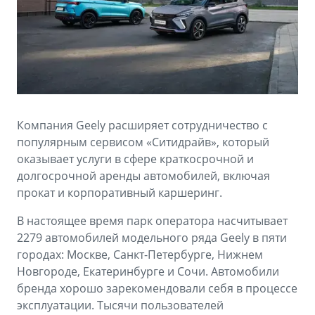
Аксессуары
Советы по эксплуатации
Спецпредложения
ФИНАНСЫ И УСЛУГИ
MONJARO
PREFACE
Автокредит
ПОДДЕРЖКА
от 4 349 990 ₽*
от 3 079 990 ₽*
Расчет КАСКО
Помощь на дорогах
Компания Geely расширяет сотрудничество с
Страхование
Гарантия Geely
популярным сервисом «Ситидрайв», который
оказывает услуги в сфере краткосрочной и
GEELY Лизинг
Сервисная книжка
долгосрочной аренды автомобилей, включая
прокат и корпоративный каршеринг.
Вопросы и ответы
В настоящее время парк оператора насчитывает
2279 автомобилей модельного ряда Geely в пяти
городах: Москве, Санкт-Петербурге, Нижнем
Новгороде, Екатеринбурге и Сочи. Автомобили
бренда хорошо зарекомендовали себя в процессе
эксплуатации. Тысячи пользователей