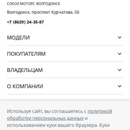
СОКОЛ МОТОРС ВОЛГОДОНСК
Волгодонск, проспект Курчатова, 50
+7 (8639) 24-35-87
МОДЕЛИ
НОВЫЙ COOLRAY
ПОКУПАТЕЛЯМ
PREFACE
Выбор и покупка
CITYRAY
ВЛАДЕЛЬЦАМ
Финансы и услуги
ATLAS
Сервис
О КОМПАНИИ
OKAVANGO
Поддержка
О бренде GEELY
MONJARO
О дилерском центре
Архивные модели
Используя сайт, вы соглашаетесь с
политикой
Мы в соцсетях
Новости
обработки персональных данных
и
использованием куки вашего браузера. Куки
Наша команда