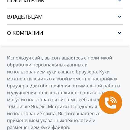
ПОКУПАТЕЛЯМ
PREFACE
Выбор и покупка
CITYRAY
ВЛАДЕЛЬЦАМ
Финансы и услуги
ATLAS
Сервис
О КОМПАНИИ
OKAVANGO
Поддержка
О бренде GEELY
MONJARO
О дилерском центре
Архивные модели
Используя сайт, вы соглашаетесь с
политикой
Мы в соцсетях
Новости
обработки персональных данных
и
использованием куки вашего браузера. Куки
Наша команда
можно отключить в любой момент в настройках
Правовая информация
браузера. Для обеспечения оптимальной работы
и улучшения пользовательского опыта на сайте
Контакты
© 2026
могут использоваться системы веб-аналитики (в
том числе Яндекс.Метрика). Продолжая
Официальный сайт Geely в России
использование сайта, Вы соглашаетесь с
Политика обработки персональных данных
применением указанных технологий и
размещением куки-файлов.
Правовая информация