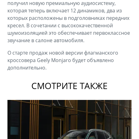
получил новую премиальную аудиосистему,
которая теперь включает 12 динамиков, два из
которых расположены в подголовниках передних
кресел. В сочетании с высококачественной
шумоизоляцией это обеспечивает первоклассное
звучание в салоне автомобиля.
О старте продаж новой версии флагманского
кроссовера Geely Monjaro будет объявлено
дополнительно.
СМОТРИТЕ ТАКЖЕ