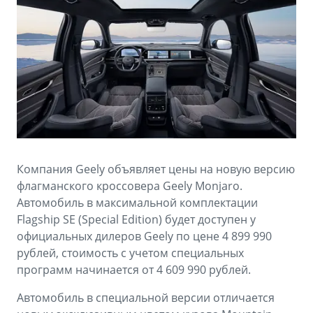
Аксессуары
Советы по эксплуатации
Спецпредложения
ФИНАНСЫ И УСЛУГИ
MONJARO
PREFACE
Автокредит
ПОДДЕРЖКА
от 4 349 990 ₽*
от 3 079 990 ₽*
Расчет КАСКО
Помощь на дорогах
Страхование
Гарантия Geely
GEELY Лизинг
Сервисная книжка
Компания Geely объявляет цены на новую версию
флагманского кроссовера Geely Monjaro.
Вопросы и ответы
Автомобиль в максимальной комплектации
Flagship SE (Special Edition) будет доступен у
официальных дилеров Geely по цене 4 899 990
рублей, стоимость с учетом специальных
программ начинается от 4 609 990 рублей.
Автомобиль в специальной версии отличается