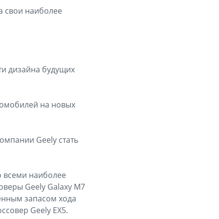
а свои наиболее
ти дизайна будущих
томобилей на новых
омпании Geely стать
о всеми наиболее
веры Geely Galaxy M7
ченным запасом хода
оссовер Geely EX5.