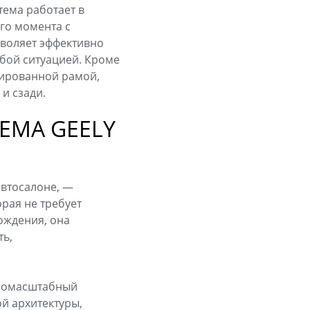
тема работает в
го момента с
зволяет эффективно
юбой ситуацией. Кроме
грированной рамой,
и сзади.
ЕМА GEELY
автосалоне, —
орая не требует
ождения, она
ть,
лномасштабный
й архитектуры,