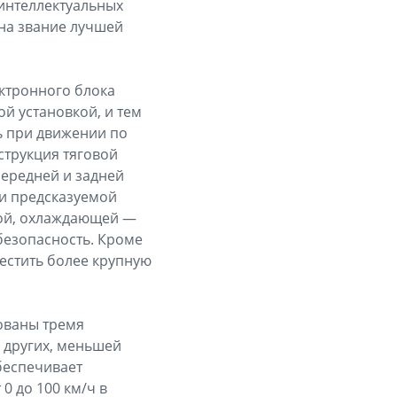
интеллектуальных
 на звание лучшей
ктронного блока
й установкой, и тем
ь при движении по
струкция тяговой
передней и задней
 и предсказуемой
кой, охлаждающей —
 безопасность. Кроме
местить более крупную
ованы тремя
а других, меньшей
беспечивает
0 до 100 км/ч в