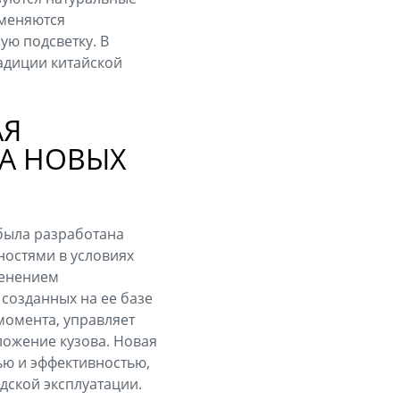
именяются
ю подсветку. В
адиции китайской
АЯ
НА НОВЫХ
 была разработана
остями в условиях
менением
 созданных на ее базе
момента, управляет
ложение кузова. Новая
ью и эффективностью,
ской эксплуатации.