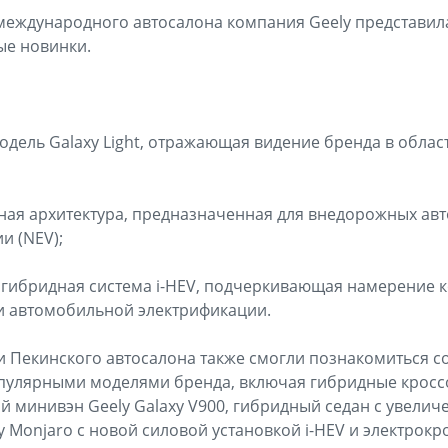
международного автосалона компания Geely представил
ые новинки.
одель Galaxy Light, отражающая видение бренда в облас
ая архитектура, предназначенная для внедорожных ав
и (NEV);
 гибридная система i-HEV, подчеркивающая намерение к
и автомобильной электрификации.
ли Пекинского автосалона также смогли познакомиться с
пулярными моделями бренда, включая гибридные кроссо
ый минивэн Geely Galaxy V900, гибридный седан с увели
ely Monjaro с новой силовой установкой i-HEV и электрокр