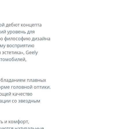
ой дебют концепта
кий уровень для
щую философию дизайна
ому восприятию
эстетика», Geely
втомобилей,
еобладанием плавных
орме головной оптики.
ющей качество
ации со звездным
ь и комфорт,
зуются натуральные