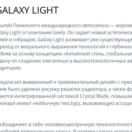
ALAXY LIGHT
бытий Пекинского международного автосалона — миров
axy Light от компании Geely. Он задает новый эстетичес
ей и гибридов. Galaxy Light развивает уже существую
реход от визуального выражения технологий к глубинн
Взяв за основу концепцию «Китайский стиль, глобальная 
адачу по созданию элегантных и высокотехнологичных а
удитории.
предлагает выверенный и привлекательный дизайн с пр
ие было уделено рисунку решетки радиатора, а также ф
ются интегрированной системой Crystal Blade, повыша
 фонари имеют необычную текстуру, вызывающую ассоци
t объединяет в себе человекоцентричную технологичност
мобилей премиального класса. В отделке салона исполь