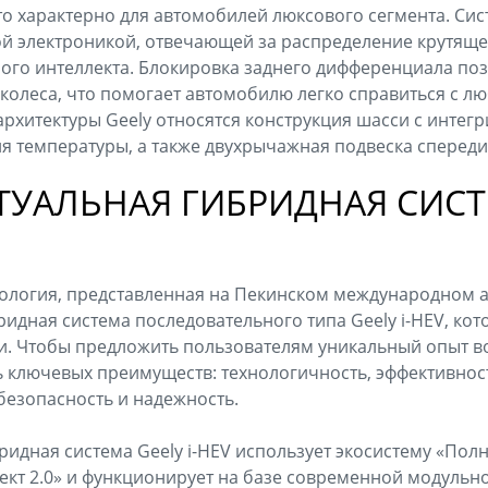
что характерно для автомобилей люксового сегмента. Сис
ой электроникой, отвечающей за распределение крутяще
го интеллекта. Блокировка заднего дифференциала по
 колеса, что помогает автомобилю легко справиться с л
 архитектуры Geely относятся конструкция шасси с инте
я температуры, а также двухрычажная подвеска спереди 
ТУАЛЬНАЯ ГИБРИДНАЯ СИСТ
ология, представленная на Пекинском международном 
идная система последовательного типа Geely i-HEV, кот
ти. Чтобы предложить пользователям уникальный опыт в
ь ключевых преимуществ: технологичность, эффективнос
безопасность и надежность.
ридная система Geely i-HEV использует экосистему «По
ект 2.0» и функционирует на базе современной модульно