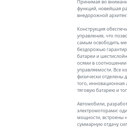
Принимая во внимани
функций, новейшая ра
внедорожной архитект
Конструкция обеспечи
управления, что позв
самым освободить мес
бездорожью гарантиру
батареи и шестислойн
осями в соотношении 
управляемости. Все 
физически отделены д
того, инновационная 
тяговую батарею и то
Автомобили, разработ
электромоторами: оди
мощности, встроены н
суммарную отдачу сило