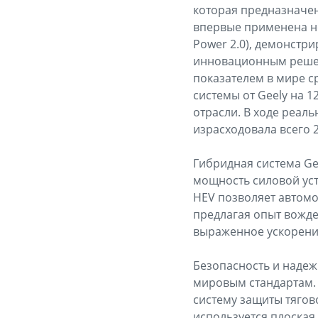
которая предназначен
впервые применена но
Power 2.0), демонстр
инновационным решени
показателем в мире с
системы от Geely на 
отрасли. В ходе реал
израсходовала всего 
Гибридная система Ge
мощность силовой уста
HEV позволяет автомо
предлагая опыт вожд
выраженное ускорение
Безопасность и надеж
мировым стандартам. 
систему защиты тягов
используется плоская