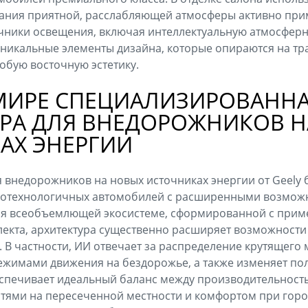
здания приятной, расслабляющей атмосферы активно пр
ники освещения, включая интеллектуальную атмосферну
уникальные элементы дизайна, которые опираются на тр
собую восточную эстетику.
 МИРЕ СПЕЦИАЛИЗИРОВАНН
УРА ДЛЯ ВНЕДОРОЖНИКОВ 
АХ ЭНЕРГИИ
я внедорожников на новых источниках энергии от Geely
котехнологичных автомобилей с расширенными возможн
ря всеобъемлющей экосистеме, сформированной с при
лекта, архитектура существенно расширяет возможности
. В частности, ИИ отвечает за распределение крутящего 
жимами движения на бездорожье, а также изменяет по
еспечивает идеальный баланс между производительност
ями на пересеченной местности и комфортом при город