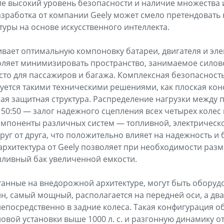
е высокий уровень безопасности и наличие множества 
зработка от компании Geely может смело претендовать
уры на основе искусственного интеллекта.
вает оптимальную компоновку батареи, двигателя и эле
оляет минимизировать пространство, занимаемое силово
то для пассажиров и багажа. Комплексная безопасност
ется такими техническими решениями, как плоская кон
ая защитная структура. Распределение нагрузки между 
50:50 — залог надежного сцепления всех четырех колес
компоненты различных систем — топливной, электричес
руг от друга, что положительно влияет на надежность и
архитектура от Geely позволяет при необходимости раз
пливный бак увеличенной емкости.
анные на внедорожной архитектуре, могут быть оборуд
н, самый мощный, располагается на передней оси, а дв
епосредственно в задние колеса. Такая конфигурация о
вой установки выше 1000 л. с. и разгонную динамику от 