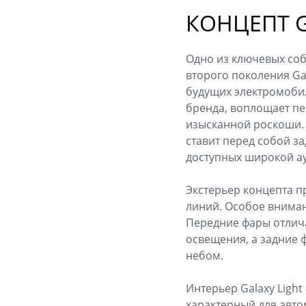
КОНЦЕПТ G
Одно из ключевых со
второго поколения Gal
будущих электромобил
бренда, воплощает пе
изысканной роскоши. 
ставит перед собой з
доступных широкой а
Экстерьер концепта 
линий. Особое вниман
Передние фары отлича
освещения, а задние
небом.
Интерьер Galaxy Ligh
характерный для авто