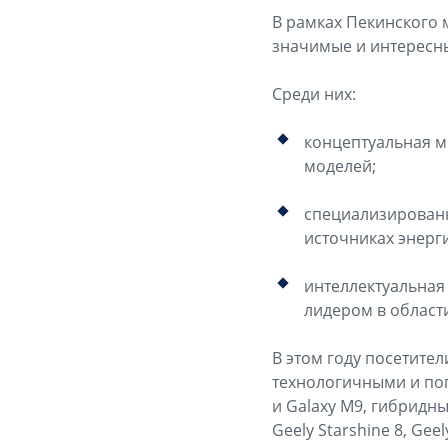
В рамках Пекинского 
значимые и интересн
Среди них:
концептуальная м
моделей;
специализированн
источниках энерги
интеллектуальная
лидером в област
В этом году посетите
технологичными и по
и Galaxy M9, гибридн
Geely Starshine 8, Ge