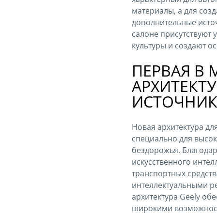
материалы, а для со
дополнительные источ
салоне присутствуют 
культуры и создают о
ПЕРВАЯ В
АРХИТЕКТ
ИСТОЧНИК
Новая архитектура дл
специально для высо
бездорожья. Благода
искусственного интел
транспортных средств
интеллектуальными ре
архитектура Geely об
широкими возможност