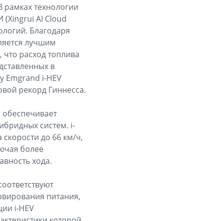
В рамках технологии
Xingrui AI Cloud
ологий. Благодаря
ляется лучшим
, что расход топлива
едставленных в
y Emgrand i-HEV
овой рекорд Гиннесса.
а обеспечивает
ибридных систем. i-
скорости до 66 км/ч,
ючая более
авность хода.
соответствуют
рвирования питания,
ции i-HEV
рактеристики которой