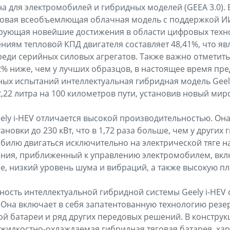
а для электромобилей и гибридных моделей (GEEA 3.0). 
вая всеобъемлющая облачная модель с поддержкой ИИ (
ирующая новейшие достижения в области цифровых техн
ям тепловой КПД двигателя составляет 48,41%, что яв
реди серийных силовых агрегатов. Также важно отметить
12% ниже, чем у лучших образцов, в настоящее время пр
ьных испытаний интеллектуальная гибридная модель Geel
2,22 литра на 100 километров пути, установив новый мир
ely i-HEV отличается высокой производительностью. Он
новки до 230 кВт, что в 1,72 раза больше, чем у других г
билю двигаться исключительно на электрической тяге на 
ения, приближенный к управлению электромобилем, вкл
, низкий уровень шума и вибраций, а также высокую пл
ность интеллектуальной гибридной системы Geely i-HEV 
Она включает в себя запатентованную технологию резе
ой батареи и ряд других передовых решений. В конструк
 жидкостно-охлаждаемая гибридная тяговая батарея, ха