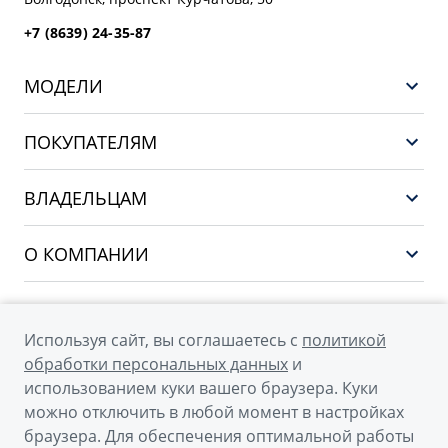
+7 (8639) 24-35-87
МОДЕЛИ
НОВЫЙ COOLRAY
ПОКУПАТЕЛЯМ
PREFACE
Выбор и покупка
CITYRAY
ВЛАДЕЛЬЦАМ
Финансы и услуги
ATLAS
Сервис
О КОМПАНИИ
OKAVANGO
Поддержка
О бренде GEELY
MONJARO
О дилерском центре
Архивные модели
Используя сайт, вы соглашаетесь с
политикой
Мы в соцсетях
Новости
обработки персональных данных
и
использованием куки вашего браузера. Куки
Наша команда
можно отключить в любой момент в настройках
Правовая информация
браузера. Для обеспечения оптимальной работы