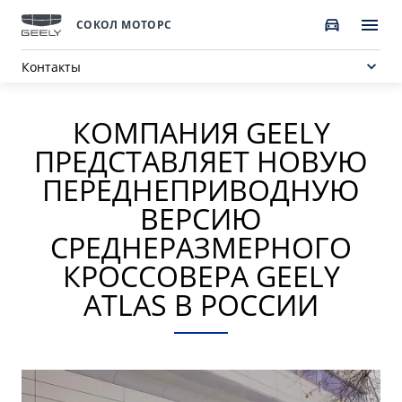
СОКОЛ МОТОРС
Контакты
КОМПАНИЯ GEELY
ПОКУПАТЕЛЯМ
О КОМПАНИИ
ВЛАДЕЛЬЦАМ
МОДЕЛИ
ПРЕДСТАВЛЯЕТ НОВУЮ
ВЫБОР И ПОКУПКА
СЕРВИС
О бренде GEELY
ПЕРЕДНЕПРИВОДНУЮ
ВЕРСИЮ
Автомобили в наличии
Запись в сервисный центр
О дилерском центре
СРЕДНЕРАЗМЕРНОГО
НОВЫЙ COOLRAY
CITYRAY
Спецпредложения
Техническое обслуживание
Новости
от 2 764 990 ₽*
от 2 599 990 ₽*
КРОССОВЕРА GEELY
Получить персональное предложение
Калькулятор ТО
ATLAS В РОССИИ
Наша команда
Записаться на тест-драйв
Ценности сервиса Geely
Правовая информация
ATLAS
OKAVANGO
Трейд-ин
Руководство по эксплуатации
Контакты
от 3 189 990 ₽*
от 3 429 990 ₽*