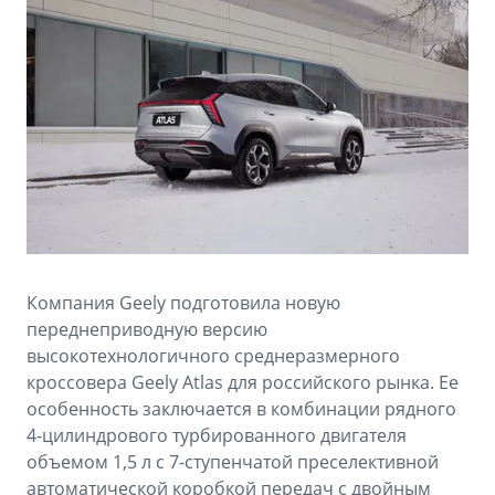
Аксессуары
Советы по эксплуатации
Спецпредложения
ФИНАНСЫ И УСЛУГИ
MONJARO
PREFACE
Автокредит
ПОДДЕРЖКА
от 4 349 990 ₽*
от 3 079 990 ₽*
Расчет КАСКО
Помощь на дорогах
Страхование
Гарантия Geely
GEELY Лизинг
Сервисная книжка
Компания Geely подготовила новую
Вопросы и ответы
переднеприводную версию
высокотехнологичного среднеразмерного
кроссовера Geely Atlas для российского рынка. Ее
особенность заключается в комбинации рядного
4-цилиндрового турбированного двигателя
объемом 1,5 л с 7-ступенчатой преселективной
автоматической коробкой передач с двойным