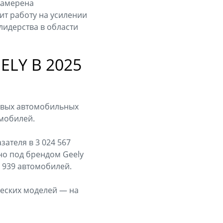
 намерена
ит работу на усилении
лидерства в области
LY В 2025
ровых автомобильных
омобилей.
зателя в 3 024 567
но под брендом Geely
 939 автомобилей.
ческих моделей — на