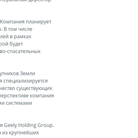
 Компания планирует
. В том числе
лей в рамках
рой будет
ово-спасательных
утников Земли
я специализируется
ачество существующих
 перспективе компания
ми системами
я Geely Holding Group.
н из крупнейших