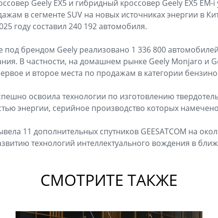
ссовер Geely EX5 и гибридный кроссовер Geely EX5 EM-
дажам в сегменте SUV на новых источниках энергии в Ки
25 году составил 240 192 автомобиля.
ае под брендом Geely реализовано 1 336 800 автомобиле
ния. В частности, на домашнем рынке Geely Monjaro и Ge
ервое и второе места по продажам в категории бензино
спешно освоила технологии по изготовлению твердотел
стью энергии, серийное производство которых намечено 
ывела 11 дополнительных спутников GEESATCOM на окол
азвитию технологий интеллектуального вождения в бли
СМОТРИТЕ ТАКЖЕ