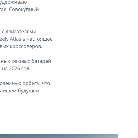
i удерживают
тае. Совокупный
й с двигателями
ely Atlas в настоящее
вых кроссоверов.
ьных тяговых батарей
на 2026 год.
оземную орбиту, что
жайшем будущем.