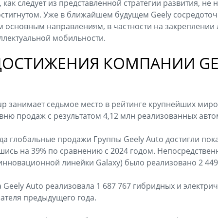
 как следует из представленной стратегии развития, не
остигнутом. Уже в ближайшем будущем Geely сосредоточ
м основным направлениям, в частности на закреплении 
лектуальной мобильности.
ДОСТИЖЕНИЯ КОМПАНИИ GEE
oup занимает седьмое место в рейтинге крупнейших ми
вню продаж с результатом 4,12 млн реализованных авт
да глобальные продажи Группы Geely Auto достигли пока
шись на 39% по сравнению с 2024 годом. Непосредствен
инновационной линейки Galaxy) было реализовано 2 449
а Geely Auto реализовала 1 687 767 гибридных и электри
ателя предыдущего года.