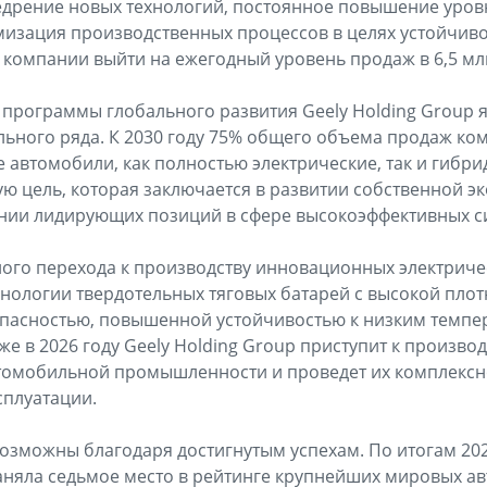
недрение новых технологий, постоянное повышение уров
изация производственных процессов в целях устойчиво
 компании выйти на ежегодный уровень продаж в 6,5 мл
рограммы глобального развития Geely Holding Group я
ьного ряда. К 2030 году 75% общего объема продаж ко
автомобили, как полностью электрические, так и гибр
ю цель, которая заключается в развитии собственной э
нии лидирующих позиций в сфере высокоэффективных с
ного перехода к производству инновационных электрич
хнологии твердотельных тяговых батарей с высокой плот
пасностью, повышенной устойчивостью к низким темпе
е в 2026 году Geely Holding Group приступит к произво
втомобильной промышленности и проведет их комплексн
сплуатации.
озможны благодаря достигнутым успехам. По итогам 20
заняла седьмое место в рейтинге крупнейших мировых 