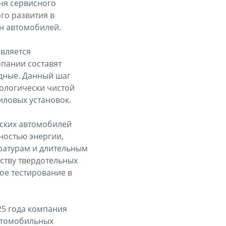
ня сервисного
го развития в
н автомобилей.
вляется
мпании составят
идные. Данный шаг
кологически чистой
иловых установок.
еских автомобилей
ностью энергии,
ратурам и длительным
дству твердотельных
ое тестирование в
25 года компания
автомобильных