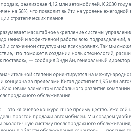
родаж, реализовав 4,12 млн автомобилей. К 2030 году э
ичен на 58%, что позволит выйти на уровень ежегодной 
ации стратегических планов.
разумевает масштабное укрепление системы управления
доченной и эффективной работы всех подразделений, а
 и слаженной структуры на всех уровнях. Так мы смож
твие, что поможет в создании новых технологий, расш
 поставок», — сообщил Энди Ан, генеральный директор 
в значительной степени ориентируется на международное
и концерна за пределами Китая достигнет 1,95 млн авт
. Ключевым элементом глобального развития компании
ослепродажного обслуживания.
 — это ключевое конкурентное преимущество. Уже сейч
еделы простой продажи автомобилей. Мы создаем удобн
 экологичную систему послепродажного обслуживания, 
алоном в области обслуживания клиентов», — пояснил 