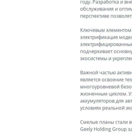
году. Разработка и в
обслуживания и оптим
перспективе позволят
Ключевым элементом п
электрификация модел
электрифицированные 
подчеркивает основну
экосистемы и укрепле
Важной частью актив
является освоение те
многоуровневой безо
жизненным циклом. Уж
аккумуляторов для а
условиях реальной эк
Смелые планы стали в
Geely Holding Group 