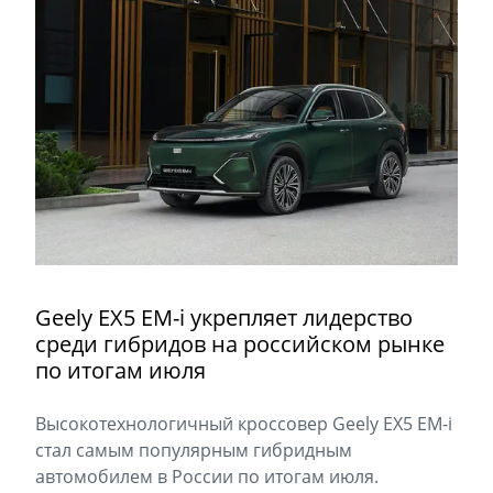
Geely EX5 EM-i укрепляет лидерство
среди гибридов на российском рынке
по итогам июля
Высокотехнологичный кроссовер Geely EX5 EM-i
стал самым популярным гибридным
автомобилем в России по итогам июля.