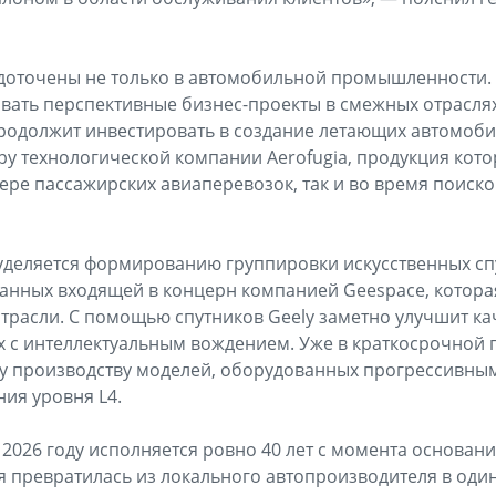
едоточены не только в автомобильной промышленности.
вать перспективные бизнес-проекты в смежных отраслях
продолжит инвестировать в создание летающих автомоби
уру технологической компании Aerofugia, продукция кото
фере пассажирских авиаперевозок, так и во время поиск
уделяется формированию группировки искусственных сп
анных входящей в концерн компанией Geespace, котора
трасли. С помощью спутников Geely заметно улучшит к
х с интеллектуальным вождением. Уже в краткосрочной
му производству моделей, оборудованных прогрессивны
ия уровня L4.
 2026 году исполняется ровно 40 лет с момента основани
я превратилась из локального автопроизводителя в оди