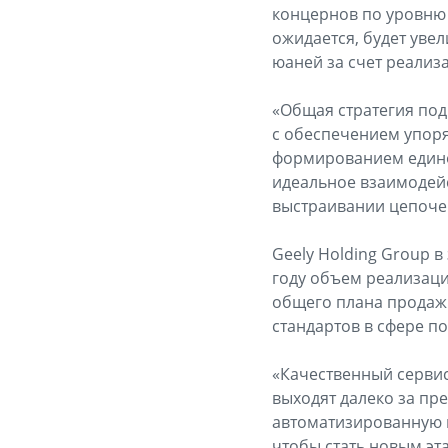
концернов по уровню п
ожидается, будет увел
юаней за счет реализ
«Общая стратегия под
с обеспечением упоря
формированием единой
идеальное взаимодейс
выстраивании цепочек
Geely Holding Group 
году объем реализаци
общего плана продаж
стандартов в сфере п
«Качественный сервис
выходят далеко за пр
автоматизированную и
чтобы стать новым эт